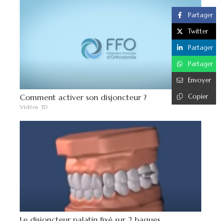
Partager
Twitter
Partager
Partager
Envoyer
Copier
Comment activer son disjoncteur ?
Vidéos 3D
Le disjoncteur palatin fixé sur 2 bagues