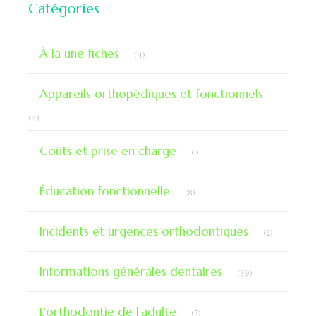
Catégories
Articles Count
À la une fiches
(4)
Appareils orthopédiques et fonctionnels
Articles Count
(4)
Articles Count
Coûts et prise en charge
(1)
Articles Count
Éducation fonctionnelle
(8)
Articles Co
Incidents et urgences orthodontiques
(2)
Articles Count
Informations générales dentaires
(39)
Articles Count
L'orthodontie de l'adulte
(7)